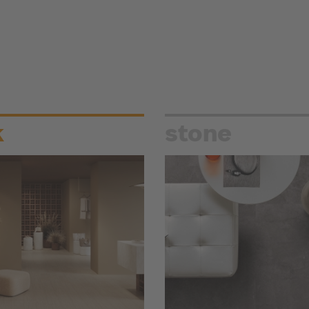
k
stone