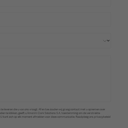
te leveren die u van ons vraagt. Af en toe zouden wij graag contact met u opnemen over
zenden te klikken, geeft u Amorim Cork Solutions S.A. toestemming om de verstrekte
. U kunt zich op elk moment afmelden voor deze communicatie. Raadpleeg ons privacybeleid