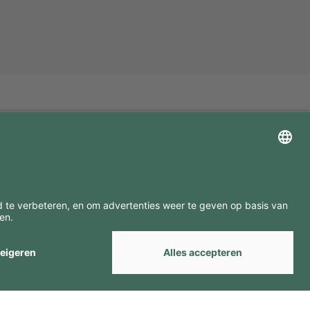
ZOEK ONZE MERKEN
by
Webcomum