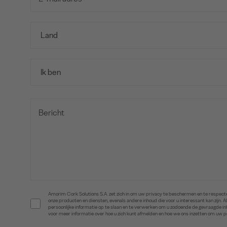
Amorim Cork Solutions S.A. zet zich in om uw privacy te beschermen en te respecte
onze producten en diensten, evenals andere inhoud die voor u interessant kan zijn
persoonlijke informatie op te slaan en te verwerken om u zodoende de gevraagde 
voor meer informatie over hoe u zich kunt afmelden en hoe we ons inzetten om uw 