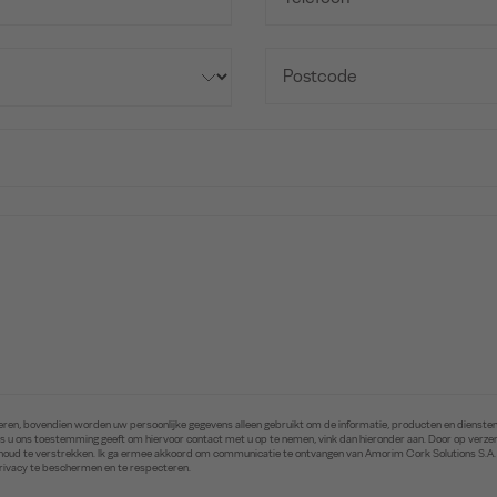
ren, bovendien worden uw persoonlijke gegevens alleen gebruikt om de informatie, producten en diensten 
. Als u ons toestemming geeft om hiervoor contact met u op te nemen, vink dan hieronder aan. Door op ver
inhoud te verstrekken. Ik ga ermee akkoord om communicatie te ontvangen van Amorim Cork Solutions S.A
privacy te beschermen en te respecteren.