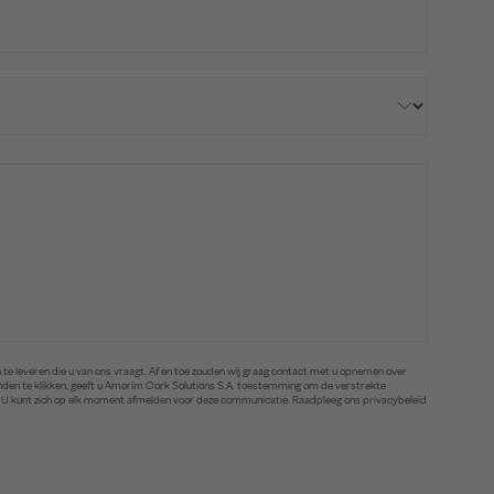
te leveren die u van ons vraagt. Af en toe zouden wij graag contact met u opnemen over
zenden te klikken, geeft u Amorim Cork Solutions S.A. toestemming om de verstrekte
. U kunt zich op elk moment afmelden voor deze communicatie. Raadpleeg ons privacybeleid