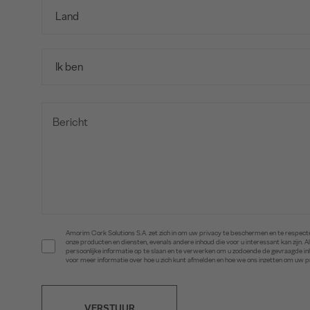
Amorim Cork Solutions S.A. zet zich in om uw privacy te beschermen en te respecte
onze producten en diensten, evenals andere inhoud die voor u interessant kan zijn
persoonlijke informatie op te slaan en te verwerken om u zodoende de gevraagde 
voor meer informatie over hoe u zich kunt afmelden en hoe we ons inzetten om uw 
VERSTUUR