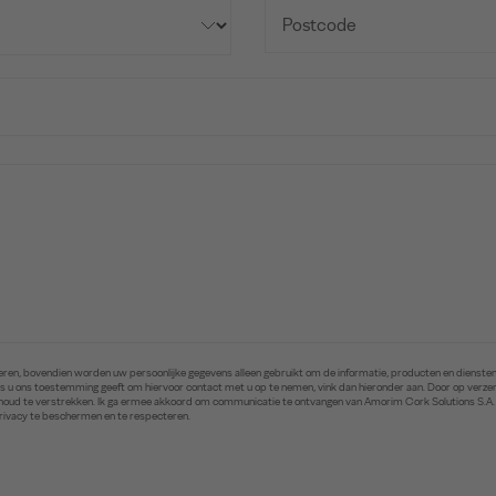
ren, bovendien worden uw persoonlijke gegevens alleen gebruikt om de informatie, producten en diensten 
. Als u ons toestemming geeft om hiervoor contact met u op te nemen, vink dan hieronder aan. Door op ver
inhoud te verstrekken. Ik ga ermee akkoord om communicatie te ontvangen van Amorim Cork Solutions S.A
privacy te beschermen en te respecteren.