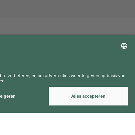
ZOEK ONZE MERKEN
by
Webcomum