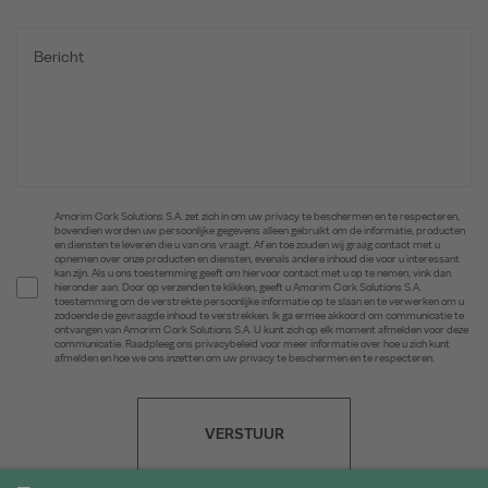
Amorim Cork Solutions S.A. zet zich in om uw privacy te beschermen en te respecteren,
bovendien worden uw persoonlijke gegevens alleen gebruikt om de informatie, producten
en diensten te leveren die u van ons vraagt. Af en toe zouden wij graag contact met u
opnemen over onze producten en diensten, evenals andere inhoud die voor u interessant
kan zijn. Als u ons toestemming geeft om hiervoor contact met u op te nemen, vink dan
hieronder aan. Door op verzenden te klikken, geeft u Amorim Cork Solutions S.A.
toestemming om de verstrekte persoonlijke informatie op te slaan en te verwerken om u
zodoende de gevraagde inhoud te verstrekken. Ik ga ermee akkoord om communicatie te
ontvangen van Amorim Cork Solutions S.A. U kunt zich op elk moment afmelden voor deze
communicatie. Raadpleeg ons privacybeleid voor meer informatie over hoe u zich kunt
afmelden en hoe we ons inzetten om uw privacy te beschermen en te respecteren.
VERSTUUR