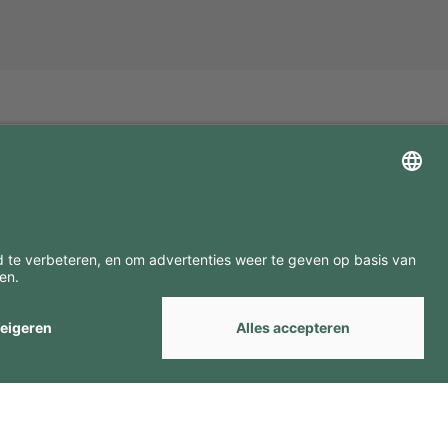
ZOEK ONZE MERKEN
by
Webcomum