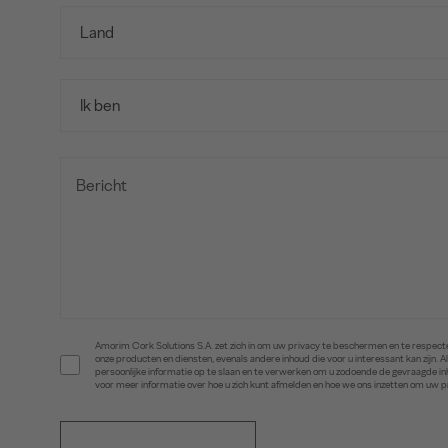
Amorim Cork Solutions S.A. zet zich in om uw privacy te beschermen en te respecte
onze producten en diensten, evenals andere inhoud die voor u interessant kan zijn
persoonlijke informatie op te slaan en te verwerken om u zodoende de gevraagde 
voor meer informatie over hoe u zich kunt afmelden en hoe we ons inzetten om uw 