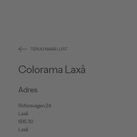
TERUG NAAR LIJST
Colorama Laxå
Adres
Röforsvägen 24
Laxå
695 30
Laxå