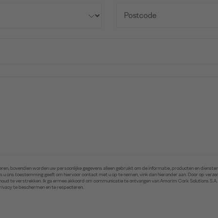
ren, bovendien worden uw persoonlijke gegevens alleen gebruikt om de informatie, producten en diensten 
. Als u ons toestemming geeft om hiervoor contact met u op te nemen, vink dan hieronder aan. Door op ver
inhoud te verstrekken. Ik ga ermee akkoord om communicatie te ontvangen van Amorim Cork Solutions S.A
privacy te beschermen en te respecteren.