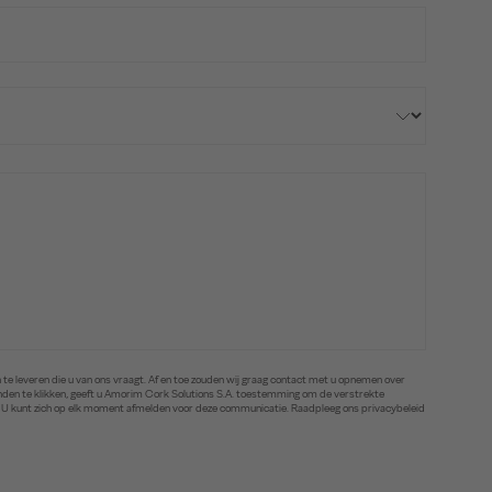
te leveren die u van ons vraagt. Af en toe zouden wij graag contact met u opnemen over
zenden te klikken, geeft u Amorim Cork Solutions S.A. toestemming om de verstrekte
. U kunt zich op elk moment afmelden voor deze communicatie. Raadpleeg ons privacybeleid