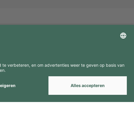
ZOEK ONZE MERKEN
by
Webcomum