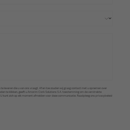
te leveren die u van ons vraagt. Af en toe zouden wij graag contact met u opnemen over
zenden te klikken, geeft u Amorim Cork Solutions S.A. toestemming om de verstrekte
. U kunt zich op elk moment afmelden voor deze communicatie. Raadpleeg ons privacybeleid