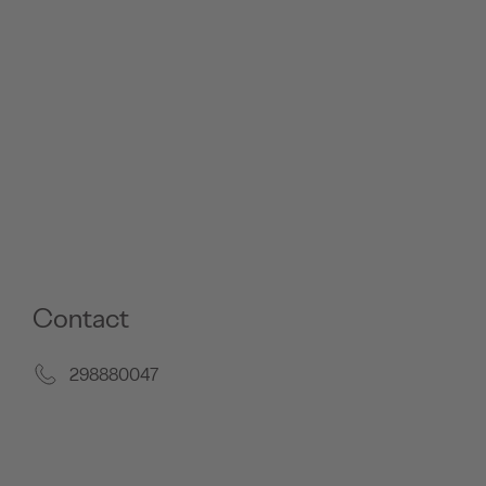
Contact
298880047