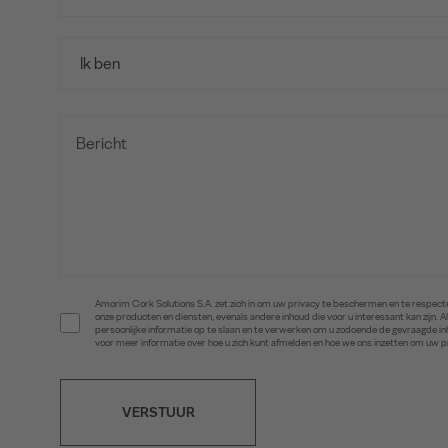
Amorim Cork Solutions S.A. zet zich in om uw privacy te beschermen en te respecte
onze producten en diensten, evenals andere inhoud die voor u interessant kan zijn
persoonlijke informatie op te slaan en te verwerken om u zodoende de gevraagde 
voor meer informatie over hoe u zich kunt afmelden en hoe we ons inzetten om uw 
VERSTUUR