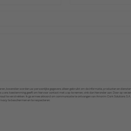
ren, bovendien worden uw persoonlijke gegevens alleen gebruikt om de informatie, producten en diensten 
. Als u ons toestemming geeft om hiervoor contact met u op te nemen, vink dan hieronder aan. Door op ver
inhoud te verstrekken. Ik ga ermee akkoord om communicatie te ontvangen van Amorim Cork Solutions S.A
privacy te beschermen en te respecteren.