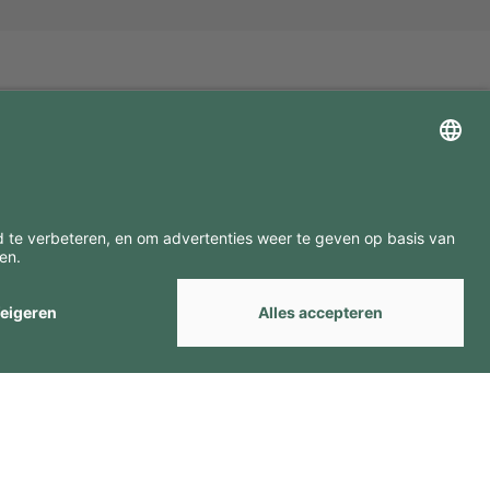
ZOEK ONZE MERKEN
by
Webcomum