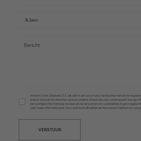
Amorim Cork Solutions S.A. zet zich in om uw privacy te beschermen en te respecte
onze producten en diensten, evenals andere inhoud die voor u interessant kan zijn
persoonlijke informatie op te slaan en te verwerken om u zodoende de gevraagde 
voor meer informatie over hoe u zich kunt afmelden en hoe we ons inzetten om uw 
VERSTUUR