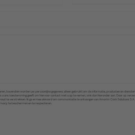
ren, bovendien worden uw persoonlijke gegevens alleen gebruikt om de informatie, producten en diensten 
. Als u ons toestemming geeft om hiervoor contact met u op te nemen, vink dan hieronder aan. Door op ver
inhoud te verstrekken. Ik ga ermee akkoord om communicatie te ontvangen van Amorim Cork Solutions S.A
privacy te beschermen en te respecteren.