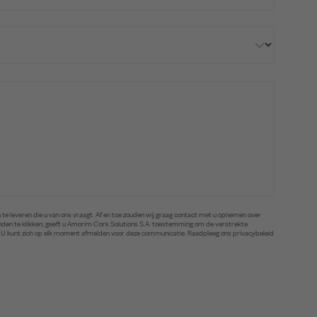
te leveren die u van ons vraagt. Af en toe zouden wij graag contact met u opnemen over
zenden te klikken, geeft u Amorim Cork Solutions S.A. toestemming om de verstrekte
. U kunt zich op elk moment afmelden voor deze communicatie. Raadpleeg ons privacybeleid