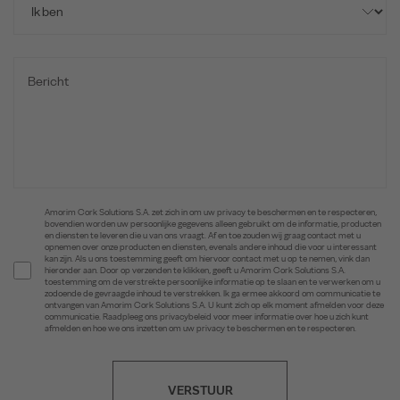
Amorim Cork Solutions S.A. zet zich in om uw privacy te beschermen en te respecteren,
bovendien worden uw persoonlijke gegevens alleen gebruikt om de informatie, producten
en diensten te leveren die u van ons vraagt. Af en toe zouden wij graag contact met u
opnemen over onze producten en diensten, evenals andere inhoud die voor u interessant
kan zijn. Als u ons toestemming geeft om hiervoor contact met u op te nemen, vink dan
hieronder aan. Door op verzenden te klikken, geeft u Amorim Cork Solutions S.A.
toestemming om de verstrekte persoonlijke informatie op te slaan en te verwerken om u
zodoende de gevraagde inhoud te verstrekken. Ik ga ermee akkoord om communicatie te
ontvangen van Amorim Cork Solutions S.A. U kunt zich op elk moment afmelden voor deze
communicatie. Raadpleeg ons privacybeleid voor meer informatie over hoe u zich kunt
afmelden en hoe we ons inzetten om uw privacy te beschermen en te respecteren.
VERSTUUR