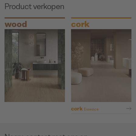
Product verkopen
wood
cork
cork
Essence