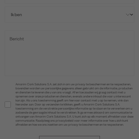
Amorim Cork Solutions S.A. zet zich in om uw privacy te beschermen en te respecteren,
bovendien worden uw persoonlijke gegevens alleen gebruikt om de informatie, producten
en diensten te leveren die u van ons vraagt. Af en toe zouden wij graag contact met u
opnemen over onze producten en diensten, evenals andere inhoud die voor u interessant
kan zijn. Als u ons toestemming geeft om hiervoor contact met u op te nemen, vink dan
hieronder aan. Door op verzenden te klikken, geeft u Amorim Cork Solutions S.A.
toestemming om de verstrekte persoonlijke informatie op te slaan en te verwerken om u
zodoende de gevraagde inhoud te verstrekken. Ik ga ermee akkoord om communicatie te
ontvangen van Amorim Cork Solutions S.A. U kunt zich op elk moment afmelden voor deze
communicatie. Raadpleeg ons privacybeleid voor meer informatie over hoe u zich kunt
afmelden en hoe we ons inzetten om uw privacy te beschermen en te respecteren.