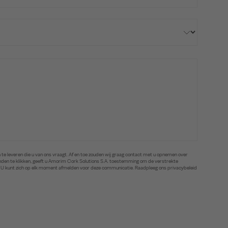
te leveren die u van ons vraagt. Af en toe zouden wij graag contact met u opnemen over
zenden te klikken, geeft u Amorim Cork Solutions S.A. toestemming om de verstrekte
. U kunt zich op elk moment afmelden voor deze communicatie. Raadpleeg ons privacybeleid