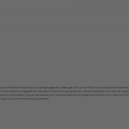
ren, bovendien worden uw persoonlijke gegevens alleen gebruikt om de informatie, producten en diensten 
. Als u ons toestemming geeft om hiervoor contact met u op te nemen, vink dan hieronder aan. Door op ver
inhoud te verstrekken. Ik ga ermee akkoord om communicatie te ontvangen van Amorim Cork Solutions S.A
privacy te beschermen en te respecteren.