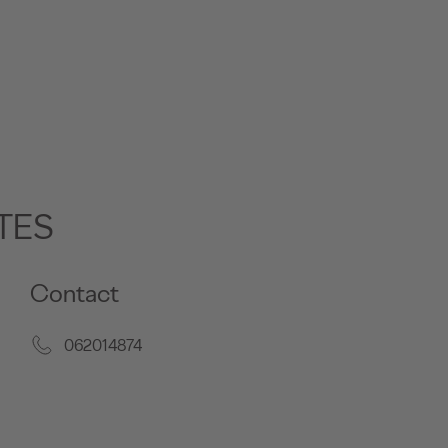
TES
Contact
062014874