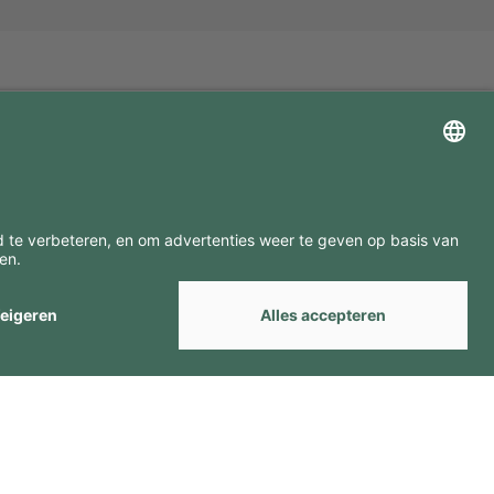
ZOEK ONZE MERKEN
by
Webcomum