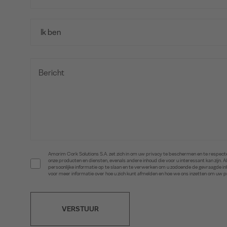
Amorim Cork Solutions S.A. zet zich in om uw privacy te beschermen en te respecte
onze producten en diensten, evenals andere inhoud die voor u interessant kan zijn
persoonlijke informatie op te slaan en te verwerken om u zodoende de gevraagde 
voor meer informatie over hoe u zich kunt afmelden en hoe we ons inzetten om uw 
VERSTUUR