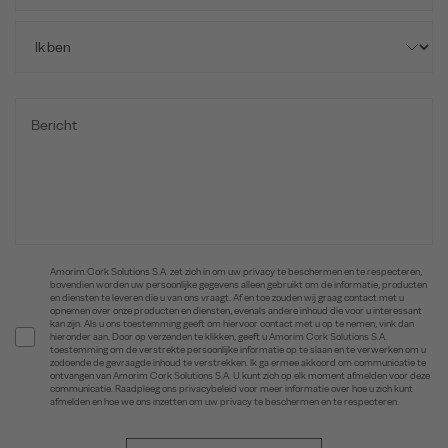
Amorim Cork Solutions S.A. zet zich in om uw privacy te beschermen en te respecteren,
bovendien worden uw persoonlijke gegevens alleen gebruikt om de informatie, producten
en diensten te leveren die u van ons vraagt. Af en toe zouden wij graag contact met u
opnemen over onze producten en diensten, evenals andere inhoud die voor u interessant
kan zijn. Als u ons toestemming geeft om hiervoor contact met u op te nemen, vink dan
hieronder aan. Door op verzenden te klikken, geeft u Amorim Cork Solutions S.A.
toestemming om de verstrekte persoonlijke informatie op te slaan en te verwerken om u
zodoende de gevraagde inhoud te verstrekken. Ik ga ermee akkoord om communicatie te
ontvangen van Amorim Cork Solutions S.A. U kunt zich op elk moment afmelden voor deze
communicatie. Raadpleeg ons privacybeleid voor meer informatie over hoe u zich kunt
afmelden en hoe we ons inzetten om uw privacy te beschermen en te respecteren.