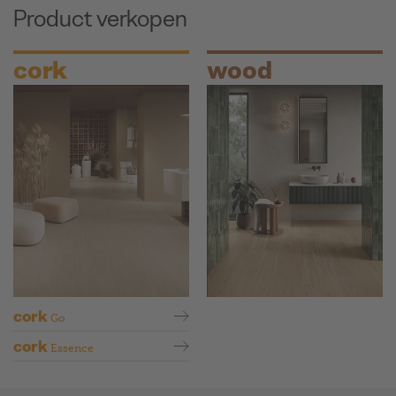
Product verkopen
cork
wood
cork
Go
cork
Essence