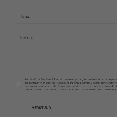
Amorim Cork Solutions S.A. zet zich in om uw privacy te beschermen en te respecte
onze producten en diensten, evenals andere inhoud die voor u interessant kan zijn
persoonlijke informatie op te slaan en te verwerken om u zodoende de gevraagde 
voor meer informatie over hoe u zich kunt afmelden en hoe we ons inzetten om uw 
VERSTUUR