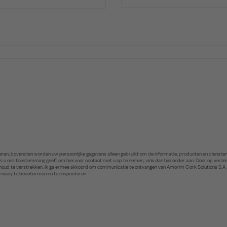
ren, bovendien worden uw persoonlijke gegevens alleen gebruikt om de informatie, producten en diensten 
. Als u ons toestemming geeft om hiervoor contact met u op te nemen, vink dan hieronder aan. Door op ver
inhoud te verstrekken. Ik ga ermee akkoord om communicatie te ontvangen van Amorim Cork Solutions S.A
privacy te beschermen en te respecteren.