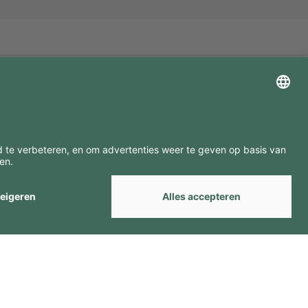
ZOEK ONZE MERKEN
by
Webcomum