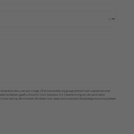
te leveren die u van ons vraagt. Af en toe zouden wij graag contact met u opnemen over
zenden te klikken, geeft u Amorim Cork Solutions S.A. toestemming om de verstrekte
. U kunt zich op elk moment afmelden voor deze communicatie. Raadpleeg ons privacybeleid