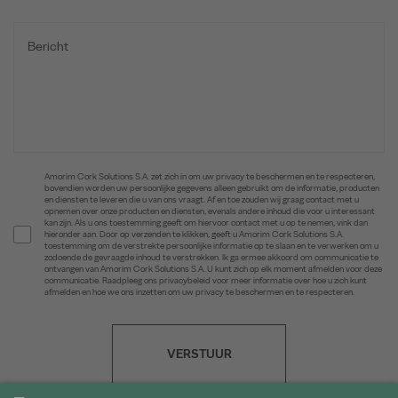
Amorim Cork Solutions S.A. zet zich in om uw privacy te beschermen en te respecteren,
bovendien worden uw persoonlijke gegevens alleen gebruikt om de informatie, producten
en diensten te leveren die u van ons vraagt. Af en toe zouden wij graag contact met u
opnemen over onze producten en diensten, evenals andere inhoud die voor u interessant
kan zijn. Als u ons toestemming geeft om hiervoor contact met u op te nemen, vink dan
hieronder aan. Door op verzenden te klikken, geeft u Amorim Cork Solutions S.A.
toestemming om de verstrekte persoonlijke informatie op te slaan en te verwerken om u
zodoende de gevraagde inhoud te verstrekken. Ik ga ermee akkoord om communicatie te
ontvangen van Amorim Cork Solutions S.A. U kunt zich op elk moment afmelden voor deze
communicatie. Raadpleeg ons privacybeleid voor meer informatie over hoe u zich kunt
afmelden en hoe we ons inzetten om uw privacy te beschermen en te respecteren.
VERSTUUR