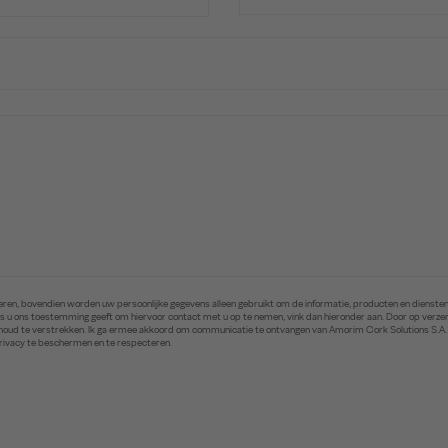
ren, bovendien worden uw persoonlijke gegevens alleen gebruikt om de informatie, producten en diensten 
. Als u ons toestemming geeft om hiervoor contact met u op te nemen, vink dan hieronder aan. Door op ver
inhoud te verstrekken. Ik ga ermee akkoord om communicatie te ontvangen van Amorim Cork Solutions S.A
privacy te beschermen en te respecteren.