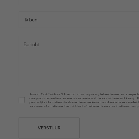
Amorim Cork Solutions S.A. zet zich in om uw privacy te beschermen en te respecte
onze producten en diensten, evenals andere inhoud die voor u interessant kan zijn
persoonlijke informatie op te slaan en te verwerken om u zodoende de gevraagde 
voor meer informatie over hoe u zich kunt afmelden en hoe we ons inzetten om uw 
VERSTUUR