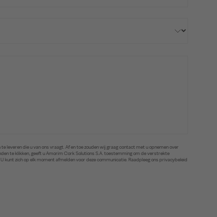
te leveren die u van ons vraagt. Af en toe zouden wij graag contact met u opnemen over
zenden te klikken, geeft u Amorim Cork Solutions S.A. toestemming om de verstrekte
. U kunt zich op elk moment afmelden voor deze communicatie. Raadpleeg ons privacybeleid