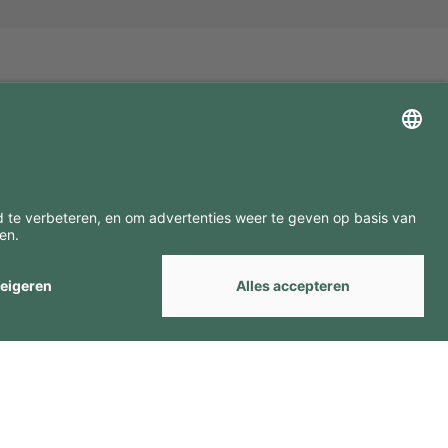
ZOEK ONZE MERKEN
by
Webcomum