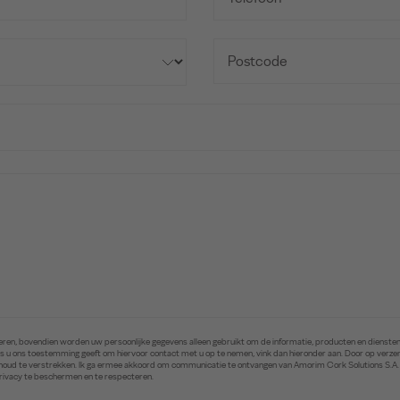
ren, bovendien worden uw persoonlijke gegevens alleen gebruikt om de informatie, producten en diensten 
. Als u ons toestemming geeft om hiervoor contact met u op te nemen, vink dan hieronder aan. Door op ver
inhoud te verstrekken. Ik ga ermee akkoord om communicatie te ontvangen van Amorim Cork Solutions S.A
privacy te beschermen en te respecteren.