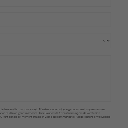
te leveren die u van ons vraagt. Af en toe zouden wij graag contact met u opnemen over
zenden te klikken, geeft u Amorim Cork Solutions S.A. toestemming om de verstrekte
. U kunt zich op elk moment afmelden voor deze communicatie. Raadpleeg ons privacybeleid