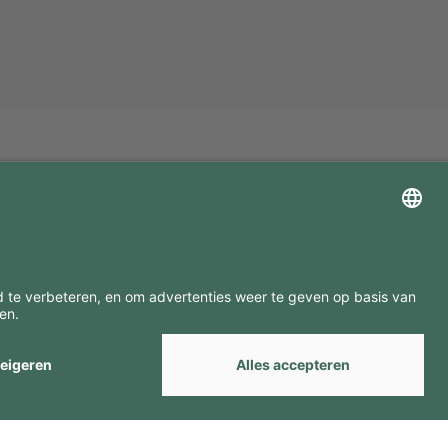
ZOEK ONZE MERKEN
by
Webcomum