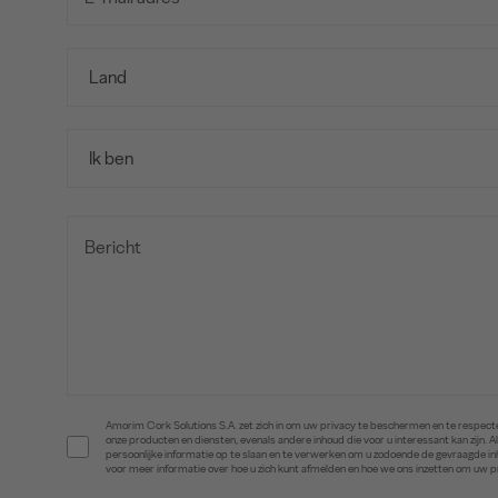
Amorim Cork Solutions S.A. zet zich in om uw privacy te beschermen en te respecte
onze producten en diensten, evenals andere inhoud die voor u interessant kan zijn
persoonlijke informatie op te slaan en te verwerken om u zodoende de gevraagde 
voor meer informatie over hoe u zich kunt afmelden en hoe we ons inzetten om uw 