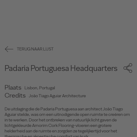
TERUG NAAR LIJST
Padaria Portuguesa Headquarters
Plaats
Lisbon, Portugal
Credits
João Tiago Aguiar Architecture
De uitdaging die de Padaria Portuguesa aan architect João Tiago
Aguiar stelde, was om een uitnodigende open ruimte te creëren om
in te werken. Door het ontbreken van natuurlijk licht gaven de
lichtgekleurde Amorim Cork Flooring-vloeren een grotere
helderheid aan de ruimte en zorgden ze tegelijkertijd voor het
thermische en akoestische comfort van kurk.