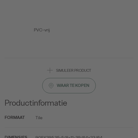
PVC-vrij
SIMULEER PRODUCT
WAAR TE KOPEN
Productinformatie
Tile
FORMAAT
905X295 35-5/8x11-39/64x23/64
DIMENSIES