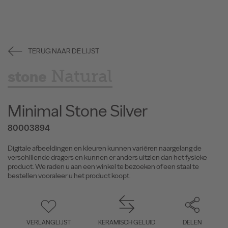
TERUG NAAR DE LIJST
Natural
stone
Minimal Stone Silver
80003894
Digitale afbeeldingen en kleuren kunnen variëren naargelang de
verschillende dragers en kunnen er anders uitzien dan het fysieke
product. We raden u aan een winkel te bezoeken of een staal te
bestellen vooraleer u het product koopt.
VERLANGLIJST
KERAMISCH GELUID
DELEN