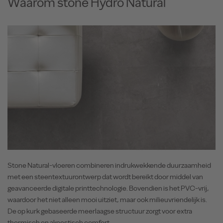
Waarom stone Hydro Natural
Stone Natural-vloeren combineren indrukwekkende duurzaamheid
met een steentextuurontwerp dat wordt bereikt door middel van
geavanceerde digitale printtechnologie. Bovendien is het PVC-vrij,
waardoor het niet alleen mooi uitziet, maar ook milieuvriendelijk is.
De op kurk gebaseerde meerlaagse structuur zorgt voor extra
thermisch en akoestisch comfort.