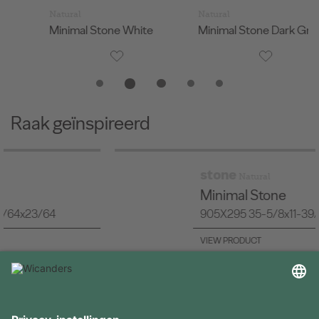
Natural
Natural
Na
Minimal Stone White
Minimal Stone Dark Grey
M
Raak geïnspireerd
stone
Natural
Minimal Stone
905X295 35-5/8x11-39/64x23/64
VIEW PRODUCT