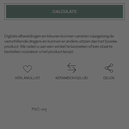
CALCULATE
Digitale afbeeldingen en kleuren kunnen variëren naargelang de
verschillende dragers en kunnen er anders uitzien dan het fysieke
product. We raden u aan een winkel te bezoeken of een staal te
bestellen vooraleer u het product koopt.
VERLANGLIJST
KERAMISCH GELUID
DELEN
PVC-vrij