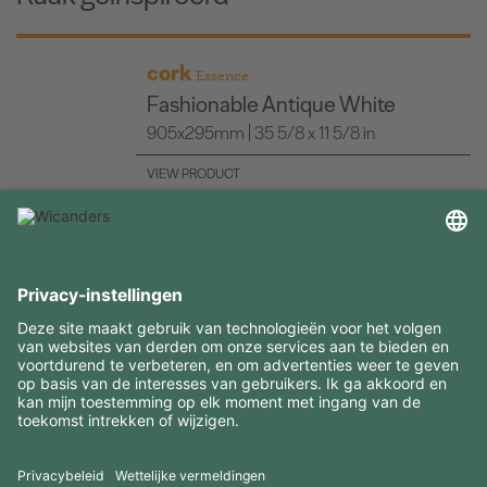
cork
Essence
Fashionable Antique White
905x295mm | 35 5/8 x 11 5/8 in
VIEW PRODUCT
INTERESSANTE INFORMATIE
MIDDELEN
CONTACTEN
BEZOEK ONZE MERKEN