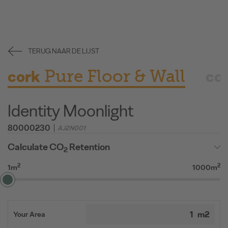
TERUG NAAR DE LIJST
Pure Floor & Wall
cork
co
Identity Moonlight
80000230
AJ2N001
Calculate CO
Retention
2
2
2
1m
1000m
Your Area