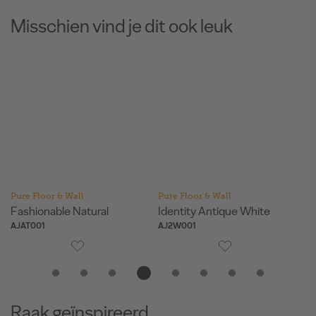
Misschien vind je dit ook leuk
Pure Floor & Wall
Pure Floor & Wall
Pu
Fashionable Natural
Identity Antique White
Id
AJAT001
AJ2W001
AJ
Raak geïnspireerd