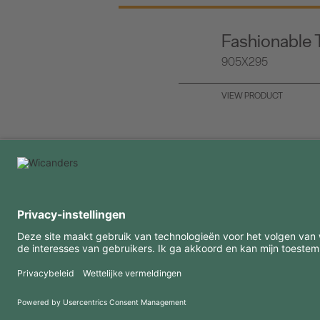
Fashionable 
905X295
VIEW PRODUCT
INTERESSANTE INFORMATIE
MIDDELEN
FAQ
Blog
Gebruiksvoorwaarden
Downloads
Privacybeleid
Copyright 2026 © Amorim Cork Solutions. All rights reserved.