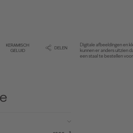
Digitale afbeeldingen en k
KERAMISCH
DELEN
kunnen er anders uitzien d
GELUID
een staal te bestellen voo
te
2