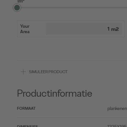
1m
Your
Area
SIMULEER PRODUCT
Productinformatie
plankene
FORMAAT
1225X195
DIMENSIES