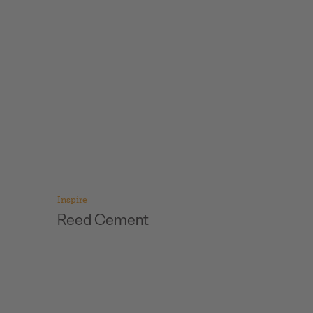
Inspire
Inspire
Reed Cement
Reed 