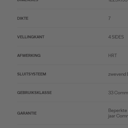
7
DIKTE
4 SIDES
VELLINGKANT
HRT
AFWERKING
zwevend
SLUITSYSTEEM
33 Commer
GEBRUIKSKLASSE
Beperkte 
GARANTIE
jaar Com