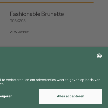
Fashionable Brunette
905X295
VIEW PRODUCT
ZOEK ONZE MERKEN
by
Webcomum