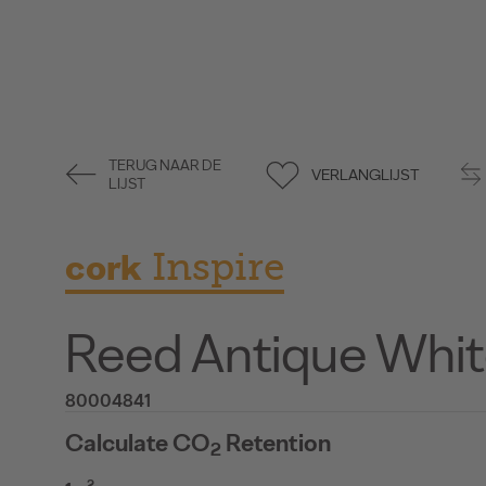
TERUG NAAR DE
VERLANGLIJST
LIJST
cork
Inspire
Reed Antique Whi
80004841
Calculate CO
Retention
2
2