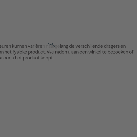
leuren kunnen variëren naargelang de verschillende dragers en
an het fysieke product. We raden u aan een winkel te bezoeken of
raleer u het product koopt.