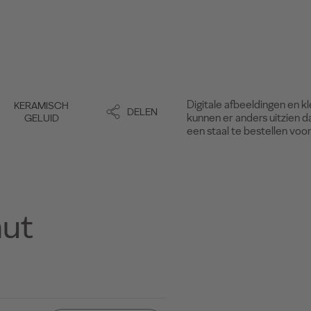
Digitale afbeeldingen en k
KERAMISCH
DELEN
kunnen er anders uitzien d
GELUID
een staal te bestellen voo
nut