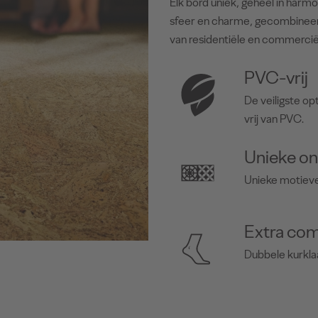
Elk bord uniek, geheel in harm
sfeer en charme, gecombineerd
van residentiële en commercië
PVC-vrij
De veiligste op
vrij van PVC.
Unieke o
Unieke motieven
Extra com
Dubbele kurkla