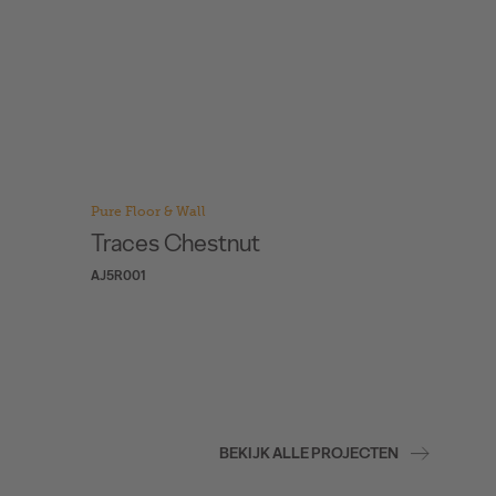
Pure Floor & Wall
Go
Traces Chestnut
Allure
AJ5R001
GB02002
BEKIJK ALLE PROJECTEN