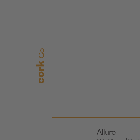
Go
cork
Allure