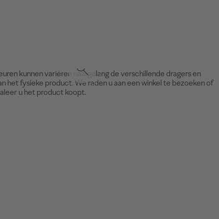
leuren kunnen variëren naargelang de verschillende dragers en
an het fysieke product. We raden u aan een winkel te bezoeken of
raleer u het product koopt.