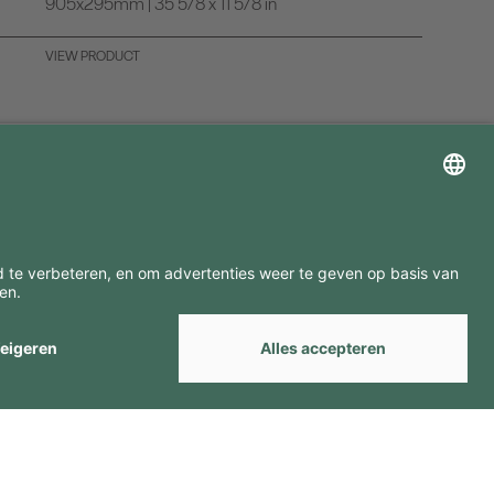
905x295mm | 35 5/8 x 11 5/8 in
VIEW PRODUCT
ZOEK ONZE MERKEN
by
Webcomum