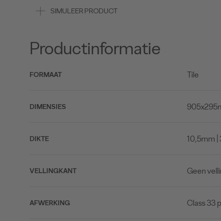
SIMULEER PRODUCT
Productinformatie
Tile
FORMAAT
905x295mm
DIMENSIES
10,5mm | 
DIKTE
Geen vell
VELLINGKANT
Class 33 p
AFWERKING