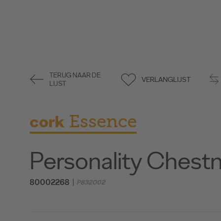
TERUG NAAR DE
VERLANGLIJST
LIJST
cork
Essence
Personality Chest
80002268
P832002