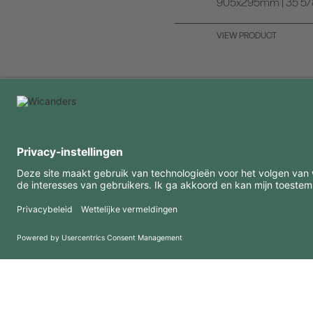
905x295mm | 35 5/8 
VIEW PRODUCT
INTERESSANTE INFORMATIE
MIDDELEN
FAQ
Blog
Gebruiksvoorwaarden
Downloads
Privacybeleid
Copyright 2026 © Amorim Cork Solutions. All rights reserved.