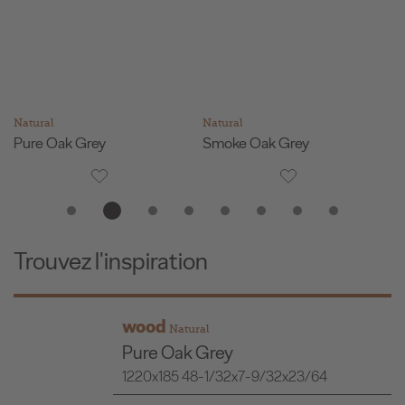
Natural
Natural
rey
Smoke Oak Grey
Farnia Oak Sav
Trouvez l'inspiration
ood
wo
Natural
ure Oak Grey
Da
20x185 48-1/32x7-9/32x23/64
122