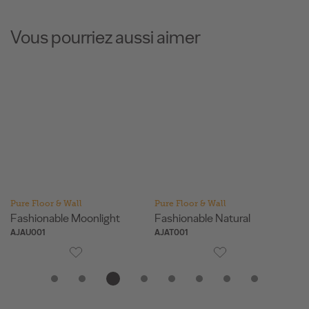
Vous pourriez aussi aimer
Pure Floor & Wall
Pure Floor & Wall
Pu
Fashionable Moonlight
Fashionable Natural
Id
AJAU001
AJAT001
A