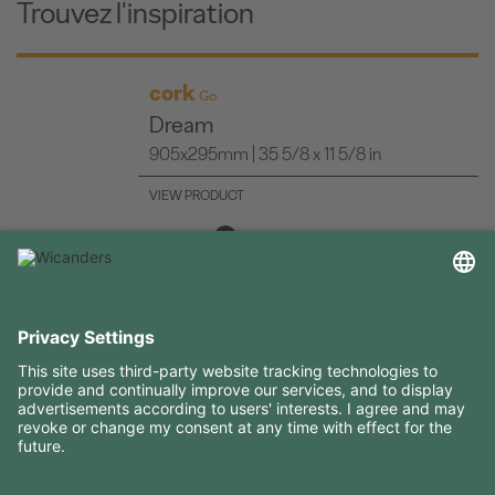
Trouvez l'inspiration
cork
Go
Dream
905x295mm | 35 5/8 x 11 5/8 in
VIEW PRODUCT
INFORMATIONS UTILES
RESSOURCES
CONTACTS
SUIVEZ-NOUS SUR