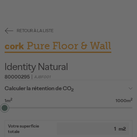
RETOUR À LA LISTE
Pure Floor & Wall
cork
Identity Natural
80000295
AJ8F001
Calculer la rétention de CO
2
2
2
1m
1000m
Votre superficie
totale